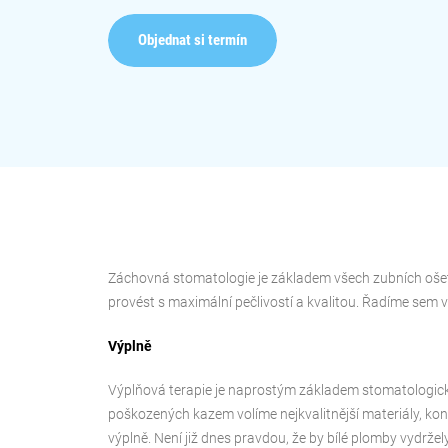
Objednat si termín
Záchovná stomatologie je základem všech zubních ošetře
provést s maximální pečlivostí a kvalitou. Řadíme sem v
Výplně
Výplňová terapie je naprostým základem stomatologick
poškozených kazem volíme nejkvalitnější materiály, kon
výplně. Není již dnes pravdou, že by bílé plomby vydrž