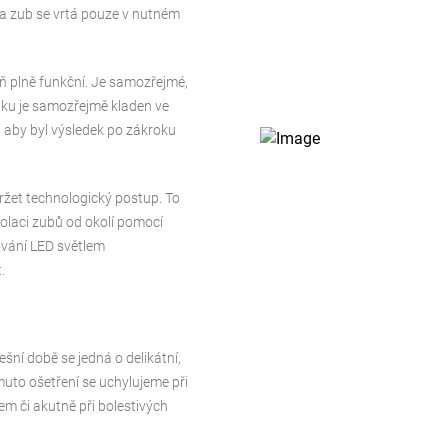
 a zub se vrtá pouze v nutném
ň plně funkční. Je samozřejmé,
tiku je samozřejmě kladen ve
, aby byl výsledek po zákroku
ržet technologický postup. To
zolaci zubů od okolí pomocí
ování LED světlem
.
ešní době se jedná o delikátní,
uto ošetření se uchylujeme při
em či akutně při bolestivých