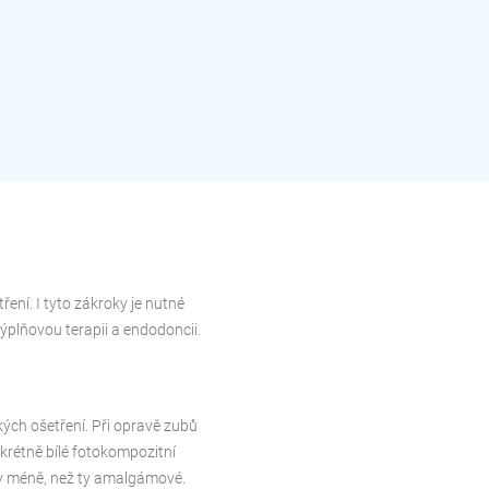
ní. I tyto zákroky je nutné
ýplňovou terapii a endodoncii.
ých ošetření. Při opravě zubů
krétně bílé fotokompozitní
ely méně, než ty amalgámové.