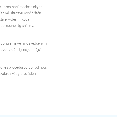
ěn kombinací mechanických
spívá ultrazvukové čištění
ctivě vydesinfikován
í pomocné rtg snímky,
Disponujeme velmi osvědčeným
lí vidět i ty nejjemnější
je dnes procedurou pohodlnou.
je zákrok vždy prováděn