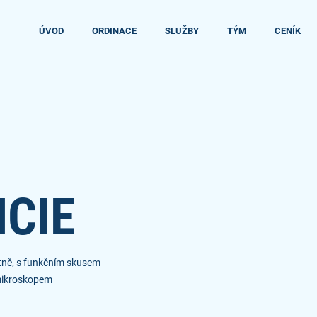
ÚVOD
ORDINACE
SLUŽBY
TÝM
CENÍK
CIE
tně, s funkčním skusem
 mikroskopem