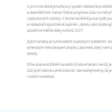
V první návštěvě je kořenový systém důkladně pročišt
a desinfekčních metod. Dobré prognóze zubu rovněž při
výplachovými roztoky. V druhé návštěvě je zub opět po
a následně trojrozměrně zaplněn. Jistotu nám dodávaj
spolehlivé měřiče délky kořenů, či CT.
Zubní kanálky je nutné ošetřit s optickým zvětšením. 
americkým mikroskopem značky Labomed, který nám dovo
detaily.
Dříve obávané čištění kanálků (či lidově tahání nervů) 
Zub je při zákroku plně izolován. Samozřejmostí je, že 
v lokální anestesii.