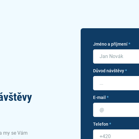
Jméno a příjmení
*
Důvod návštěvy
*
...
ávštěvy
E-mail
*
Telefon
*
 a my se Vám