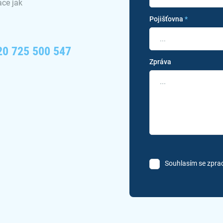
ce jak
Pojišťovna
*
...
20 725 500 547
Zpráva
Souhlasím se zpra