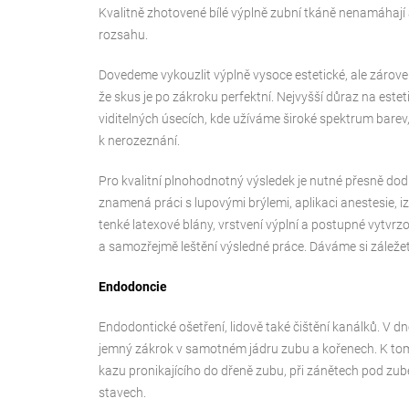
Kvalitně zhotovené bílé výplně zubní tkáně nenamáhají
rozsahu.
Dovedeme vykouzlit výplně vysoce estetické, ale zárove
že skus je po zákroku perfektní. Nejvyšší důraz na este
viditelných úsecích, kde užíváme široké spektrum barev
k nerozeznání.
Pro kvalitní plnohodnotný výsledek je nutné přesně dod
znamená práci s lupovými brýlemi, aplikaci anestesie, i
tenké latexové blány, vrstvení výplní a postupné vytvrz
a samozřejmě leštění výsledné práce. Dáváme si záležet
Endodoncie
Endodontické ošetření, lidově také čištění kanálků. V dn
jemný zákrok v samotném jádru zubu a kořenech. K tom
kazu pronikajícího do dřeně zubu, při zánětech pod zub
stavech.