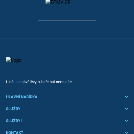
U nás se návštěvy zubaře bát nemusíte.
HLAVNÍ NABÍDKA
Úvod
SLUŽBY
Ordinace
Akutní ošetření
SLUŽBY II
Služby
Preventivní péče
Stomatochirurgie
KONTAKT