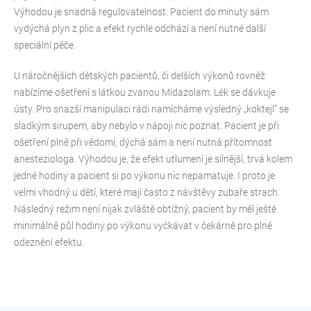
Výhodou je snadná regulovatelnost. Pacient do minuty sám
vydýchá plyn z plic a efekt rychle odchází a není nutné další
speciální péče.
U náročnějších dětských pacientů, či delších výkonů rovněž
nabízíme ošetření s látkou zvanou Midazolam. Lék se dávkuje
ústy. Pro snazší manipulaci rádi namícháme výsledný „koktejl“ se
sladkým sirupem, aby nebylo v nápoji nic poznat. Pacient je při
ošetření plně při vědomí, dýchá sám a není nutná přítomnost
anesteziologa. Výhodou je, že efekt utlumení je silnější, trvá kolem
jedné hodiny a pacient si po výkonu nic nepamatuje. I proto je
velmi vhodný u dětí, které mají často z návštěvy zubaře strach.
Následný režim není nijak zvláště obtížný, pacient by měl ještě
minimálně půl hodiny po výkonu vyčkávat v čekárně pro plné
odeznění efektu.