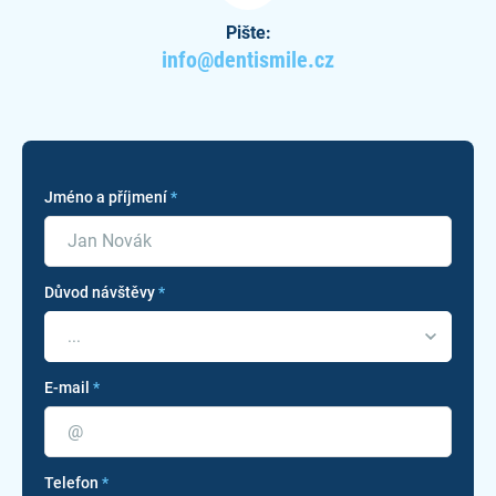
Pište:
info@dentismile.cz
Jméno a příjmení
*
Důvod návštěvy
*
...
E-mail
*
Telefon
*