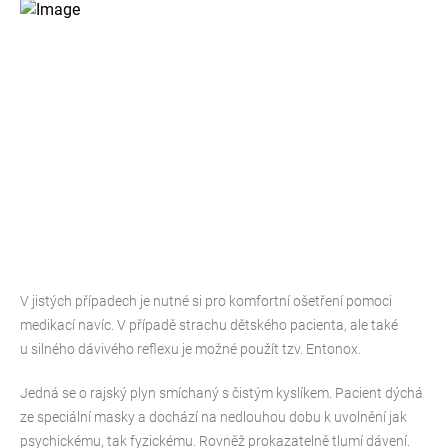
V jistých případech je nutné si pro komfortní ošetření pomoci
medikací navíc. V případě strachu dětského pacienta, ale také
u silného dávivého reflexu je možné použít tzv. Entonox.
Jedná se o rajský plyn smíchaný s čistým kyslíkem. Pacient dýchá
ze speciální masky a dochází na nedlouhou dobu k uvolnění jak
psychickému, tak fyzickému. Rovněž prokazatelně tlumí dávení.