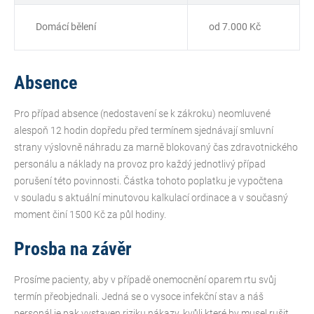
Domácí bělení
od 7.000 Kč
Absence
Pro případ absence (nedostavení se k zákroku) neomluvené
alespoň 12 hodin dopředu před termínem sjednávají smluvní
strany výslovně náhradu za marně blokovaný čas zdravotnického
personálu a náklady na provoz pro každý jednotlivý případ
porušení této povinnosti. Částka tohoto poplatku je vypočtena
v souladu s aktuální minutovou kalkulací ordinace a v současný
moment činí 1500 Kč za půl hodiny.
Prosba na závěr
Prosíme pacienty, aby v případě onemocnění oparem rtu svůj
termín přeobjednali. Jedná se o vysoce infekční stav a náš
personál je pak vystaven riziku nákazy, kvůli které by musel rušit