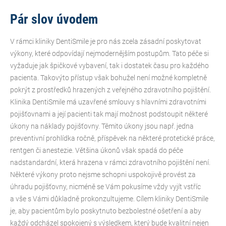
Pár slov úvodem
V rámci kliniky DentiSmile je pro nás zcela zásadní poskytovat
výkony, které odpovídají nejmodernějším postupům. Tato péče si
vyžaduje jak špičkové vybavení, tak i dostatek času pro každého
pacienta. Takovýto přístup však bohužel není možné kompletně
pokrýt z prostředků hrazených z veřejného zdravotního pojištění.
Klinika DentiSmile má uzavřené smlouvy s hlavními zdravotními
pojišťovnami a její pacienti tak mají možnost podstoupit některé
úkony na náklady pojišťovny. Těmito úkony jsou např. jedna
preventivní prohlídka ročně, příspěvek na některé protetické práce,
rentgen či anestezie. Většina úkonů však spadá do péče
nadstandardní, která hrazena v rámci zdravotního pojištění není.
Některé výkony proto nejsme schopni uspokojivě provést za
úhradu pojišťovny, nicméně se Vám pokusíme vždy vyjít vstříc
a vše s Vámi důkladně prokonzultujeme. Cílem kliniky DentiSmile
je, aby pacientům bylo poskytnuto bezbolestné ošetření a aby
každý odcházel spokojený s výsledkem, který bude kvalitní nejen