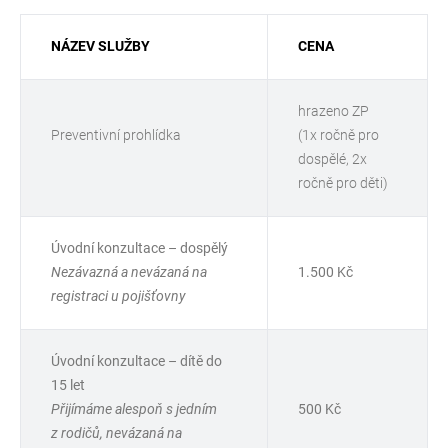
NÁZEV SLUŽBY
CENA
hrazeno ZP
Preventivní prohlídka
(1x ročně pro
dospělé, 2x
ročně pro děti)
Úvodní konzultace – dospělý
Nezávazná a nevázaná na
1.500 Kč
registraci u pojišťovny
Úvodní konzultace – dítě do
15 let
Přijímáme alespoň s jedním
500 Kč
z rodičů, nevázaná na