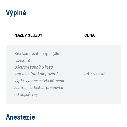
Výplně
NÁZEV SLUŽBY
CENA
Bílá kompozitní výplň (dle
rozsahu)
Ošetření zubního kazu -
vrstvená fotokompozitní
od 2.910 Kč
výplň, vysoce estetická, cena
zahrnuje odečtení příspěvku
od pojišťovny
Anestezie