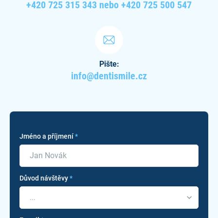
+420 725 315 343 nebo +420 725 500 547
Pište:
info@dentismile.cz
Jméno a příjmení
*
Důvod návštěvy
*
...