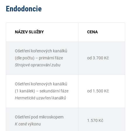
Endodoncie
NÁZEV SLUŽBY
CENA
Ošetření kořenových kanálků
(dle počtu) – primární fáze
od 3.700 Kč
Strojové opracování zubu
Ošetření kořenových kanálků
(1 kanálek) – sekundární fáze
od 1.500 Kč
Hermetické uzavření kanálků
Ošetření pod mikroskopem
1.570 Kč
K ceně výkonu