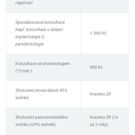
registraci
Specializovaná konzultace
Např. konzultace v oblasti
1.500 Kč
implantologie či
parodontologie
Konzultace se stomatologem
900 Kč
(15 min.)
Zhotovení intraorálních RTG
hrazeno ZP
snímků
Zhotovení panoramatického
hrazeno ZP (1x
snímku (OPG snímek)
za 2 roky)