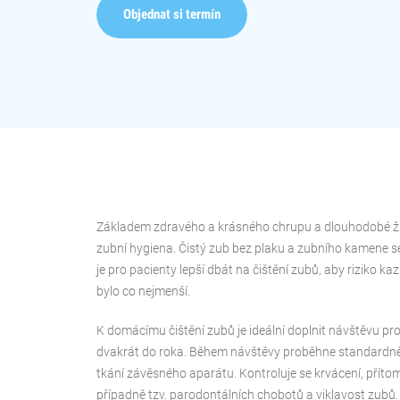
Objednat si termín
Základem zdravého a krásného chrupu a dlouhodobé ži
zubní hygiena. Čistý zub bez plaku a zubního kamene s
je pro pacienty lepší dbát na čištění zubů, aby riziko 
bylo co nejmenší.
K domácímu čištění zubů je ideální doplnit návštěvu pro
dvakrát do roka. Během návštěvy proběhne standardně 
tkání závěsného aparátu. Kontroluje se krvácení, přít
případně tzv. parodontálních chobotů a viklavost zubů.