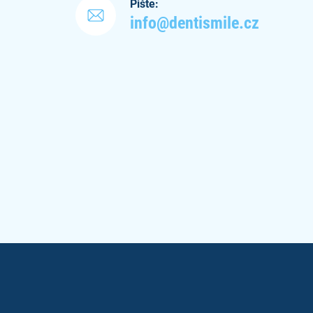
Pište:
info@dentismile.cz