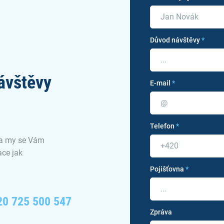
Důvod návštěvy
*
...
ávštěvy
E-mail
*
Telefon
*
 a my se Vám
ce jak
Pojišťovna
*
...
20 725 500 547
Zpráva