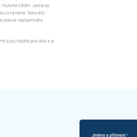
 hluboké čištění. Jedná se
laku a kamene. Takováto
íte obávat nepříjemného
ít zuby hladké jako sklo a je
Jméno a příjmení
*